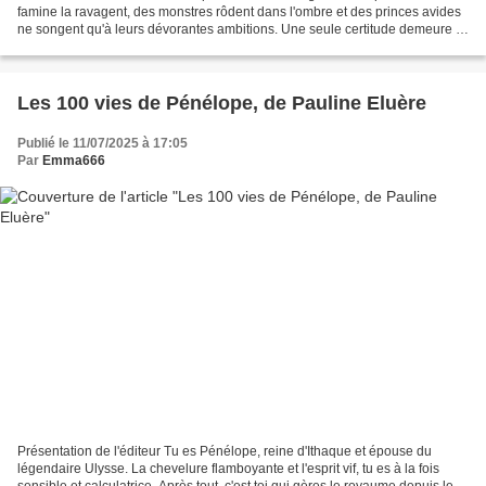
famine la ravagent, des monstres rôdent dans l'ombre et des princes avides
ne songent qu'à leurs dévorantes ambitions. Une seule certitude demeure :
les elfes reviendront, et ils...
Les 100 vies de Pénélope, de Pauline Eluère
Publié le 11/07/2025 à 17:05
Par
Emma666
Présentation de l'éditeur Tu es Pénélope, reine d'Ithaque et épouse du
légendaire Ulysse. La chevelure flamboyante et l'esprit vif, tu es à la fois
sensible et calculatrice. Après tout, c'est toi qui gères le royaume depuis le