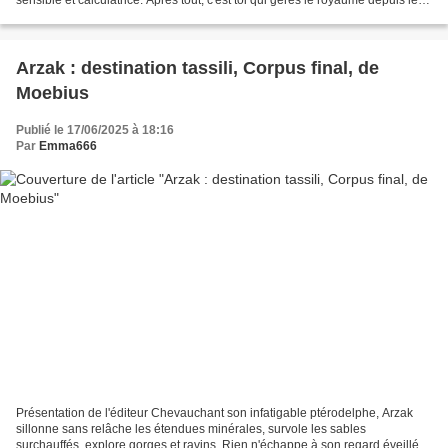
départ de ton mari pour...
Arzak : destination tassili, Corpus final, de
Moebius
Publié le 17/06/2025 à 18:16
Par
Emma666
Présentation de l'éditeur Chevauchant son infatigable ptérodelphe, Arzak
sillonne sans relâche les étendues minérales, survole les sables
surchauffés, explore gorges et ravins. Rien n'échappe à son regard éveillé,