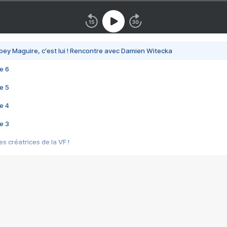
bey Maguire, c'est lui ! Rencontre avec Damien Witecka
e 6
e 5
e 4
e 3
s créatrices de la VF !
e 2
e 1
e Mektoub My Love arrive enfin ! Rencontre avec Shaïn Boumedine et Sal
i : après Toni en famille