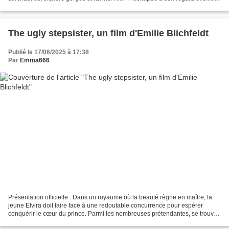
le moindre lézard de roche, les plaques...
The ugly stepsister, un film d'Emilie Blichfeldt
Publié le 17/06/2025 à 17:38
Par
Emma666
Présentation officielle : Dans un royaume où la beauté règne en maître, la
jeune Elvira doit faire face à une redoutable concurrence pour espérer
conquérir le cœur du prince. Parmi les nombreuses prétendantes, se trouve
notamment sa demi-sœur, à l'insolente...