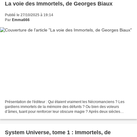
La voie des Immortels, de Georges Biaux
Publié le 27/10/2025 à 19:14
Par
Emma666
Présentation de l'éditeur : Qui étaient vraiment les Nécromanciens ? Les
gardiens immortels de la mémoire des défunts ? Ou bien des voleurs
d’âmes, tuant pour renforcer leur obscure magie ? Après deux siècles
d’errance, Lanig est peut-être le dernier...
System Universe, tome 1 : Immortels, de