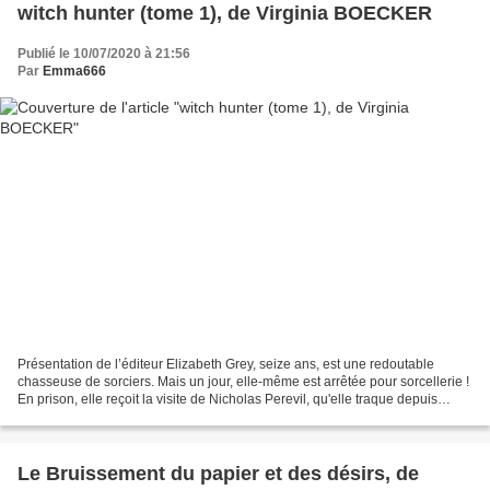
witch hunter (tome 1), de Virginia BOECKER
Publié le 10/07/2020 à 21:56
Par
Emma666
Présentation de l’éditeur Elizabeth Grey, seize ans, est une redoutable
chasseuse de sorciers. Mais un jour, elle-même est arrêtée pour sorcellerie !
En prison, elle reçoit la visite de Nicholas Perevil, qu'elle traque depuis
toujours. Il lui propose...
Le Bruissement du papier et des désirs, de