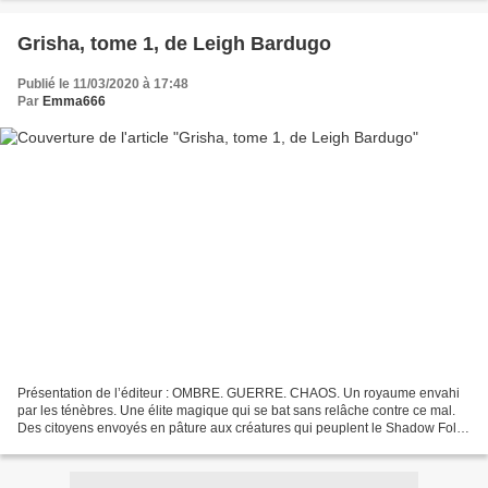
Grisha, tome 1, de Leigh Bardugo
Publié le 11/03/2020 à 17:48
Par
Emma666
Présentation de l’éditeur : OMBRE. GUERRE. CHAOS. Un royaume envahi
par les ténèbres. Une élite magique qui se bat sans relâche contre ce mal.
Des citoyens envoyés en pâture aux créatures qui peuplent le Shadow Fold.
Parmi eux : Alina Starkov. ESPOIR....