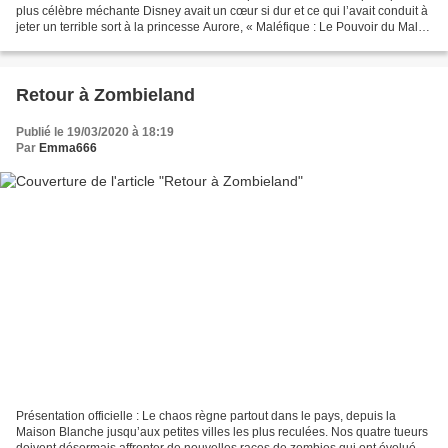
plus célèbre méchante Disney avait un cœur si dur et ce qui l’avait conduit à
jeter un terrible sort à la princesse Aurore, « Maléfique : Le Pouvoir du Mal »
continue d’explorer...
Retour à Zombieland
Publié le 19/03/2020 à 18:19
Par
Emma666
Présentation officielle : Le chaos règne partout dans le pays, depuis la
Maison Blanche jusqu’aux petites villes les plus reculées. Nos quatre tueurs
doivent désormais affronter de nouvelles races de zombies qui ont évolué