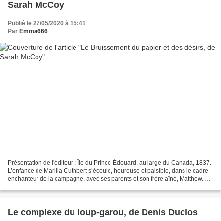
Sarah McCoy
Publié le 27/05/2020 à 15:41
Par
Emma666
Présentation de l'éditeur : Île du Prince-Édouard, au large du Canada, 1837.
L’enfance de Marilla Cuthbert s’écoule, heureuse et paisible, dans le cadre
enchanteur de la campagne, avec ses parents et son frère aîné, Matthew. À
la mort brutale de sa mère...
Le complexe du loup-garou, de Denis Duclos