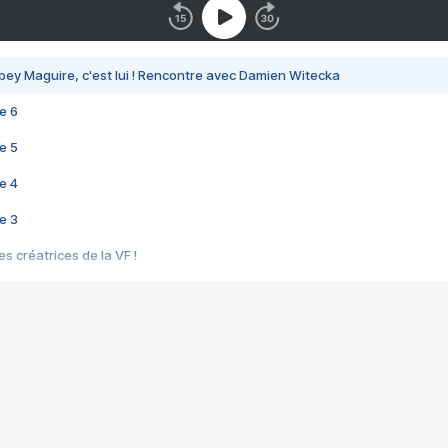
bey Maguire, c'est lui ! Rencontre avec Damien Witecka
e 6
e 5
e 4
e 3
s créatrices de la VF !
e 2
e 1
e Mektoub My Love arrive enfin ! Rencontre avec Shaïn Boumedine et Sal
i : après Toni en famille
elle réalise le bouleversant Dites lui que je l'aime