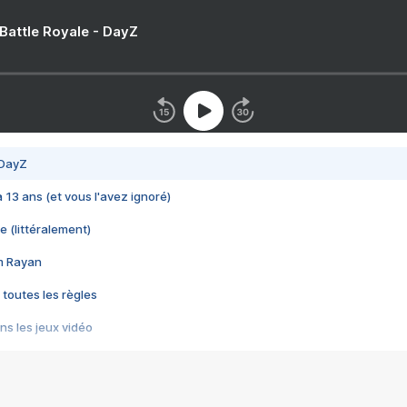
 Battle Royale - DayZ
 DayZ
 a 13 ans (et vous l'avez ignoré)
e (littéralement)
im Rayan
 toutes les règles
s les jeux vidéo
us choquant de Rockstar ? - Le scandale BULLY
e plus moche de Steam