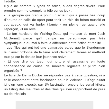
l'adulte.
Il y a de nombreux types de folies, à des degrés divers. Pour
prendre comme exemple la télé ou les jeux :
- La groupie qui craque pour un acteur qui a passé beaucoup
d’heures en salle de sport pour tenir un rôle de héros musclé et
courageux, qui va hurler {Jamie } en pleine rue quand elle
l’aperçoit, vit un rêve.
- Le fan hardcore de Walking Dead qui menace de mort Josh
McDermitt parce qu’il campe un personnage pas très
sympatique, a du mal à faire la différence entre fiction et réalité.
- Les filles qui ont tué une camarade parce que le Slenderman
leur avait ordonné de le faire sont clairement tarées et mettront
tout ça sur le dos de leur jeunesse naïve.
- Et que dire du tueur qui torture et assassine en toute
connaissance de cause, de manière régulière et plutôt bien
organisée ?
Le livre de Denis Duclos ne répondra pas à cette question, ni à
celle concernant notre fascination pour la violence, il s’agit plutôt
ici d’un long exposé, sur SA fascination envers les serial killers,
un listing des meurtres et des films qui s'en rapprochent de près
ou de très loin.