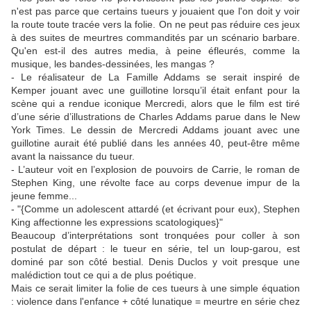
n'est pas parce que certains tueurs y jouaient que l'on doit y voir
la route toute tracée vers la folie. On ne peut pas réduire ces jeux
à des suites de meurtres commandités par un scénario barbare.
Qu'en est-il des autres media, à peine éfleurés, comme la
musique, les bandes-dessinées, les mangas ?
- Le réalisateur de La Famille Addams se serait inspiré de
Kemper jouant avec une guillotine lorsqu’il était enfant pour la
scène qui a rendue iconique Mercredi, alors que le film est tiré
d’une série d’illustrations de Charles Addams parue dans le New
York Times. Le dessin de Mercredi Addams jouant avec une
guillotine aurait été publié dans les années 40, peut-être même
avant la naissance du tueur.
- L’auteur voit en l’explosion de pouvoirs de Carrie, le roman de
Stephen King, une révolte face au corps devenue impur de la
jeune femme...
- "{Comme un adolescent attardé (et écrivant pour eux), Stephen
King affectionne les expressions scatologiques}"
Beaucoup d’interprétations sont tronquées pour coller à son
postulat de départ : le tueur en série, tel un loup-garou, est
dominé par son côté bestial. Denis Duclos y voit presque une
malédiction tout ce qui a de plus poétique.
Mais ce serait limiter la folie de ces tueurs à une simple équation
: violence dans l'enfance + côté lunatique = meurtre en série chez