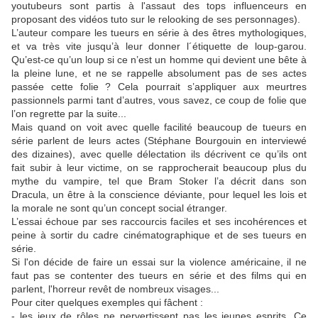
youtubeurs sont partis à l'assaut des tops influenceurs en
proposant des vidéos tuto sur le relooking de ses personnages).
L’auteur compare les tueurs en série à des êtres mythologiques,
et va très vite jusqu’à leur donner l´étiquette de loup-garou.
Qu’est-ce qu’un loup si ce n’est un homme qui devient une bête à
la pleine lune, et ne se rappelle absolument pas de ses actes
passée cette folie ? Cela pourrait s’appliquer aux meurtres
passionnels parmi tant d’autres, vous savez, ce coup de folie que
l’on regrette par la suite...
Mais quand on voit avec quelle facilité beaucoup de tueurs en
série parlent de leurs actes (Stéphane Bourgouin en interviewé
des dizaines), avec quelle délectation ils décrivent ce qu’ils ont
fait subir à leur victime, on se rapprocherait beaucoup plus du
mythe du vampire, tel que Bram Stoker l’a décrit dans son
Dracula, un être à la conscience déviante, pour lequel les lois et
la morale ne sont qu’un concept social étranger.
L’essai échoue par ses raccourcis faciles et ses incohérences et
peine à sortir du cadre cinématographique et de ses tueurs en
série.
Si l'on décide de faire un essai sur la violence américaine, il ne
faut pas se contenter des tueurs en série et des films qui en
parlent, l'horreur revêt de nombreux visages...
Pour citer quelques exemples qui fâchent :
- les jeux de rôles ne pervertissent pas les jeunes esprits. Ce