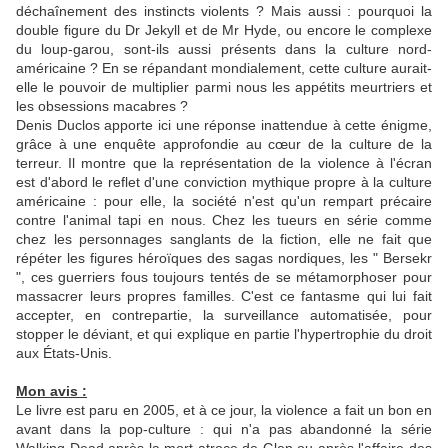
déchaînement des instincts violents ? Mais aussi : pourquoi la
double figure du Dr Jekyll et de Mr Hyde, ou encore le complexe
du loup-garou, sont-ils aussi présents dans la culture nord-
américaine ? En se répandant mondialement, cette culture aurait-
elle le pouvoir de multiplier parmi nous les appétits meurtriers et
les obsessions macabres ?
Denis Duclos apporte ici une réponse inattendue à cette énigme,
grâce à une enquête approfondie au cœur de la culture de la
terreur. Il montre que la représentation de la violence à l'écran
est d'abord le reflet d'une conviction mythique propre à la culture
américaine : pour elle, la société n'est qu'un rempart précaire
contre l'animal tapi en nous. Chez les tueurs en série comme
chez les personnages sanglants de la fiction, elle ne fait que
répéter les figures héroïques des sagas nordiques, les " Bersekr
", ces guerriers fous toujours tentés de se métamorphoser pour
massacrer leurs propres familles. C'est ce fantasme qui lui fait
accepter, en contrepartie, la surveillance automatisée, pour
stopper le déviant, et qui explique en partie l'hypertrophie du droit
aux États-Unis.
Mon avis :
Le livre est paru en 2005, et à ce jour, la violence a fait un bon en
avant dans la pop-culture : qui n'a pas abandonné la série