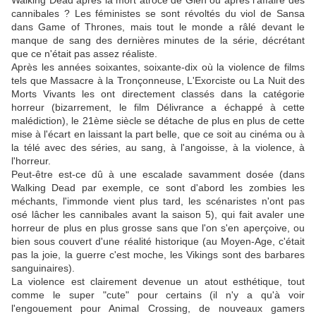
Walking Dead après la mort atroce de Glen ou après l'affaire des
cannibales ? Les féministes se sont révoltés du viol de Sansa
dans Game of Thrones, mais tout le monde a râlé devant le
manque de sang des dernières minutes de la série, décrétant
que ce n'était pas assez réaliste.
Après les années soixantes, soixante-dix où la violence de films
tels que Massacre à la Tronçonneuse, L'Exorciste ou La Nuit des
Morts Vivants les ont directement classés dans la catégorie
horreur (bizarrement, le film Délivrance a échappé à cette
malédiction), le 21ème siècle se détache de plus en plus de cette
mise à l'écart en laissant la part belle, que ce soit au cinéma ou à
la télé avec des séries, au sang, à l'angoisse, à la violence, à
l'horreur.
Peut-être est-ce dû à une escalade savamment dosée (dans
Walking Dead par exemple, ce sont d'abord les zombies les
méchants, l'immonde vient plus tard, les scénaristes n'ont pas
osé lâcher les cannibales avant la saison 5), qui fait avaler une
horreur de plus en plus grosse sans que l'on s'en aperçoive, ou
bien sous couvert d'une réalité historique (au Moyen-Age, c'était
pas la joie, la guerre c'est moche, les Vikings sont des barbares
sanguinaires).
La violence est clairement devenue un atout esthétique, tout
comme le super "cute" pour certains (il n'y a qu'à voir
l'engouement pour Animal Crossing, de nouveaux gamers