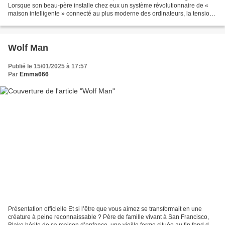
Lorsque son beau-père installe chez eux un système révolutionnaire de «
maison intelligente » connecté au plus moderne des ordinateurs, la tension
grimpe en flèche ! Très vite tout...
Wolf Man
Publié le 15/01/2025 à 17:57
Par
Emma666
Présentation officielle Et si l’être que vous aimez se transformait en une
créature à peine reconnaissable ? Père de famille vivant à San Francisco,
Blake hérite de sa maison d’enfance, une vieille ferme située au fin fond de