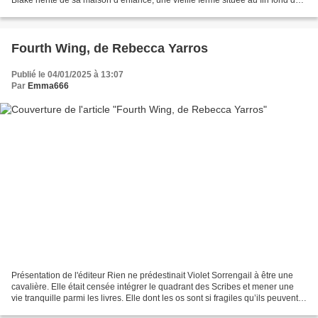
l’Oregon, lorsque son père...
Fourth Wing, de Rebecca Yarros
Publié le 04/01/2025 à 13:07
Par
Emma666
Présentation de l'éditeur Rien ne prédestinait Violet Sorrengail à être une
cavalière. Elle était censée intégrer le quadrant des Scribes et mener une
vie tranquille parmi les livres. Elle dont les os sont si fragiles qu’ils peuvent
se briser en un instant…...