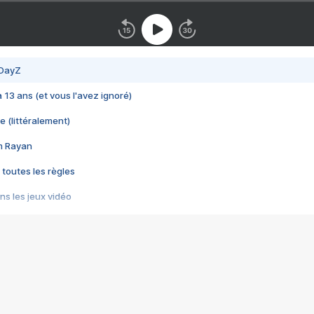
 DayZ
 a 13 ans (et vous l'avez ignoré)
e (littéralement)
im Rayan
 toutes les règles
s les jeux vidéo
us choquant de Rockstar ? - Le scandale BULLY
e plus moche de Steam
du RÊVE tourne au CAUCHEMAR
pendant 8 heures