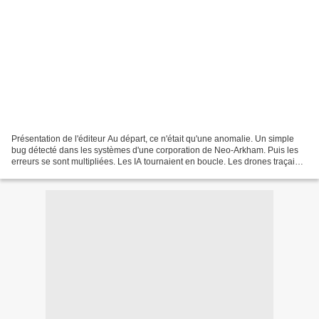
Présentation de l'éditeur Au départ, ce n'était qu'une anomalie. Un simple
bug détecté dans les systèmes d'une corporation de Neo-Arkham. Puis les
erreurs se sont multipliées. Les IA tournaient en boucle. Les drones traçaient
des motifs impossibles dans...