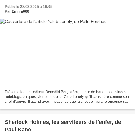
Publié le 28/03/2025 à 16:05
Par
Emma666
Présentation de l'éditeur Benedikt Bergström, auteur de bandes dessinées
autobiographiques, vient de publier Club Lonely, qu'il considère comme son
chef-d'œuvre. Il attend avec impatience que la critique littéraire encense son
génie et guette les articles...
Sherlock Holmes, les serviteurs de l'enfer, de
Paul Kane