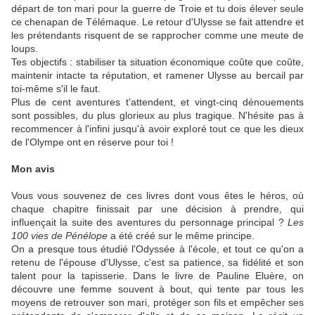
départ de ton mari pour la guerre de Troie et tu dois élever seule
ce chenapan de Télémaque. Le retour d'Ulysse se fait attendre et
les prétendants risquent de se rapprocher comme une meute de
loups.
Tes objectifs : stabiliser ta situation économique coûte que coûte,
maintenir intacte ta réputation, et ramener Ulysse au bercail par
toi-même s'il le faut.
Plus de cent aventures t'attendent, et vingt-cinq dénouements
sont possibles, du plus glorieux au plus tragique. N'hésite pas à
recommencer à l'infini jusqu'à avoir exploré tout ce que les dieux
de l'Olympe ont en réserve pour toi !
Mon avis
Vous vous souvenez de ces livres dont vous êtes le héros, où
chaque chapitre finissait par une décision à prendre, qui
influençait la suite des aventures du personnage principal ?
Les
100 vies de Pénélope
a été créé sur le même principe.
On a presque tous étudié l'Odyssée à l'école, et tout ce qu'on a
retenu de l'épouse d'Ulysse, c'est sa patience, sa fidélité et son
talent pour la tapisserie. Dans le livre de Pauline Eluère, on
découvre une femme souvent à bout, qui tente par tous les
moyens de retrouver son mari, protéger son fils et empêcher ses