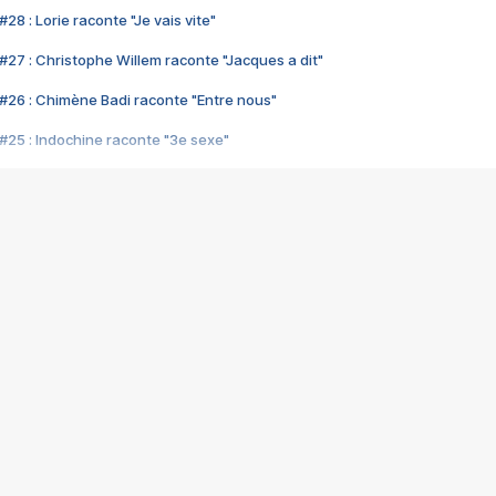
28 : Lorie raconte "Je vais vite"
#27 : Christophe Willem raconte "Jacques a dit"
#26 : Chimène Badi raconte "Entre nous"
#25 : Indochine raconte "3e sexe"
#24 : Zaho raconte "C'est chelou"
#23 : Patrick Bruel raconte "Au café des délices"
#22 : Kyo raconte "Le chemin"
#21 : Nolwenn Leroy raconte "Cassé"
#20 : Patrick Hernandez raconte "Born to be alive"
#19 : Lorie raconte "Près de moi"
#18 : Michael Jones raconte "A nos actes manqués" (avec Jean-Jacque
#17 : Khaled raconte "Aïcha"