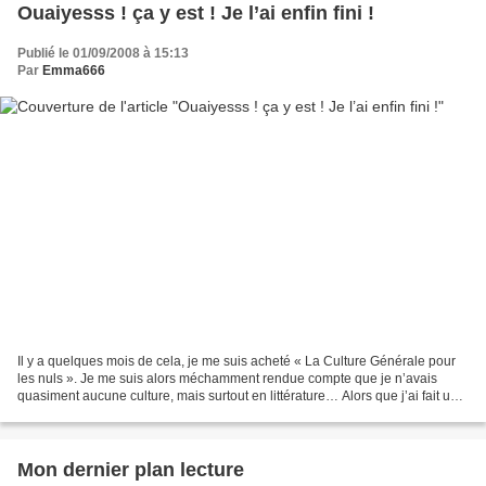
Ouaiyesss ! ça y est ! Je l’ai enfin fini !
Publié le 01/09/2008 à 15:13
Par
Emma666
Il y a quelques mois de cela, je me suis acheté « La Culture Générale pour
les nuls ». Je me suis alors méchamment rendue compte que je n’avais
quasiment aucune culture, mais surtout en littérature… Alors que j’ai fait un
Bac L ! J’ai constaté que les...
Mon dernier plan lecture