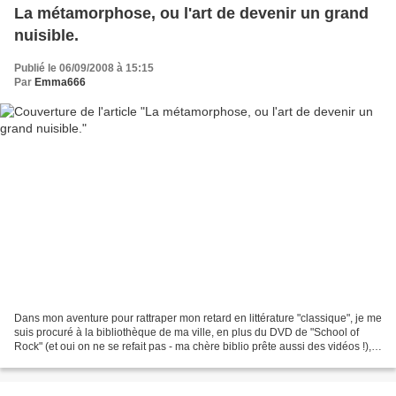
La métamorphose, ou l'art de devenir un grand
nuisible.
Publié le 06/09/2008 à 15:15
Par
Emma666
Dans mon aventure pour rattraper mon retard en littérature "classique", je me
suis procuré à la bibliothèque de ma ville, en plus du DVD de "School of
Rock" (et oui on ne se refait pas - ma chère biblio prête aussi des vidéos !),
"Les 1000 livres qu'il...