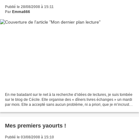
Publié le 28/08/2008 à 15:11
Par
Emma666
En me baladant sur le net à la recherche d’idées de lectures, je suis tombée
sur le blog de Cécile. Elle organise des « dîners livres échanges » un mardi
par mois. Elle a accepté sans aucun problème, ni a priori, que je m’incruste
à celui qui a eu lieu...
Mes premiers yaourts !
Publié le 03/08/2008 à 15:10