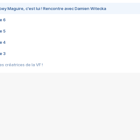
bey Maguire, c'est lui ! Rencontre avec Damien Witecka
e 6
e 5
e 4
e 3
s créatrices de la VF !
e 2
e 1
e Mektoub My Love arrive enfin ! Rencontre avec Shaïn Boumedine et Sal
i : après Toni en famille
elle réalise le bouleversant Dites lui que je l'aime
ais ! Rencontre autour de Vie privée de Rebecca Zlotowski