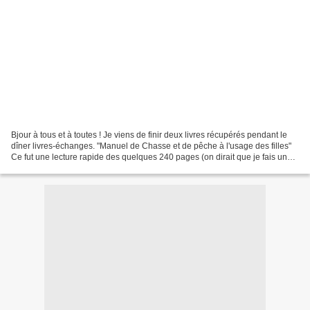
Bjour à tous et à toutes ! Je viens de finir deux livres récupérés pendant le
dîner livres-échanges. "Manuel de Chasse et de pêche à l'usage des filles"
Ce fut une lecture rapide des quelques 240 pages (on dirait que je fais une
fixette sur la quantité...