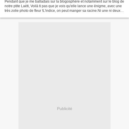
Pendant que je me balladais sur la blogosphère et notamment sur le blog de
notre ptite Laëti, Voilà ti pas que je vois qu'elle lance une énigme, avec une
très zolie photo de fleur !L'indice, on peut manger sa racine.Ni une ni deux,
mon esprit tordu et...
Publicité