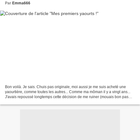
Par
Emma666
Bon voilà. Je sais. Chuis pas originale, moi aussi je me suis acheté une
yaourtière, comme toutes les autres... Comme ma môman il y a vingt ans...
J'avais repoussé longtemps cette décision de me ruiner (mouais bon pas
trop), mais l'achat d'un simple ptit...