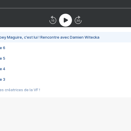
bey Maguire, c'est lui ! Rencontre avec Damien Witecka
e 6
e 5
e 4
e 3
s créatrices de la VF !
e 2
e 1
e Mektoub My Love arrive enfin ! Rencontre avec Shaïn Boumedine et Sal