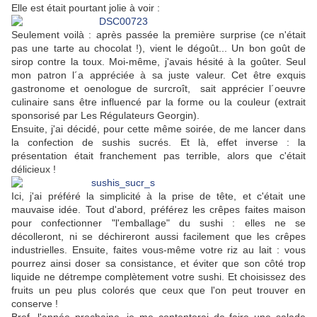
Elle est était pourtant jolie à voir :
Seulement voilà : après passée la première surprise (ce n'était
pas une tarte au chocolat !), vient le dégoût... Un bon goût de
sirop contre la toux. Moi-même, j'avais hésité à la goûter. Seul
mon patron l´a appréciée à sa juste valeur. Cet être exquis
gastronome et oenologue de surcroît, sait apprécier l´oeuvre
culinaire sans être influencé par la forme ou la couleur (extrait
sponsorisé par Les Régulateurs Georgin).
Ensuite, j'ai décidé, pour cette même soirée, de me lancer dans
la confection de sushis sucrés. Et là, effet inverse : la
présentation était franchement pas terrible, alors que c'était
délicieux !
Ici, j'ai préféré la simplicité à la prise de tête, et c'était une
mauvaise idée. Tout d'abord, préférez les crêpes faites maison
pour confectionner "l'emballage" du sushi : elles ne se
décolleront, ni se déchireront aussi facilement que les crêpes
industrielles. Ensuite, faites vous-même votre riz au lait : vous
pourrez ainsi doser sa consistance, et éviter que son côté trop
liquide ne détrempe complètement votre sushi. Et choisissez des
fruits un peu plus colorés que ceux que l'on peut trouver en
conserve !