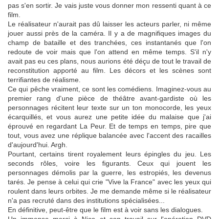
pas s'en sortir. Je vais juste vous donner mon ressenti quant à ce
film.
Le réalisateur n'aurait pas dû laisser les acteurs parler, ni même
jouer aussi près de la caméra. Il y a de magnifiques images du
champ de bataille et des tranchées, ces instantanés que l'on
redoute de voir mais que l'on attend en même temps. S'il n'y
avait pas eu ces plans, nous aurions été déçu de tout le travail de
reconstitution apporté au film. Les décors et les scènes sont
terrifiantes de réalisme.
Ce qui pêche vraiment, ce sont les comédiens. Imaginez-vous au
premier rang d'une pièce de théâtre avant-gardiste où les
personnages récitent leur texte sur un ton monocorde, les yeux
écarquillés, et vous aurez une petite idée du malaise que j'ai
éprouvé en regardant La Peur. Et de temps en temps, pire que
tout, vous avez une réplique balancée avec l'accent des racailles
d'aujourd'hui. Argh.
Pourtant, certains tirent royalement leurs épingles du jeu. Les
seconds rôles, voire les figurants. Ceux qui jouent les
personnages démolis par la guerre, les estropiés, les devenus
tarés. Je pense à celui qui crie "Vive la France" avec les yeux qui
roulent dans leurs orbites. Je me demande même si le réalisateur
n'a pas recruté dans des institutions spécialisées...
En définitive, peut-être que le film est à voir sans les dialogues.