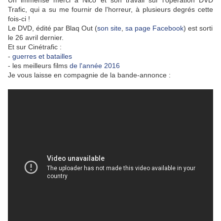
Un immense merci à Nico et son travail sur l'opération DVD
Trafic, qui a su me fournir de l'horreur, à plusieurs degrés cette
fois-ci !
Le DVD, édité par Blaq Out (
son site
,
sa page Facebook
) est sorti
le 26 avril dernier.
Et sur Cinétrafic :
-
guerres et batailles
- les meilleurs films
de l'année 2016
Je vous laisse en compagnie de la bande-annonce :