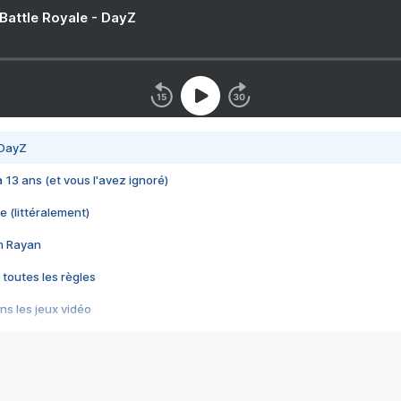
 Battle Royale - DayZ
 DayZ
 a 13 ans (et vous l'avez ignoré)
e (littéralement)
im Rayan
 toutes les règles
s les jeux vidéo
us choquant de Rockstar ? - Le scandale BULLY
e plus moche de Steam