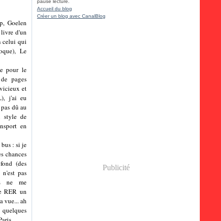
pause lecture.
Accueil du blog
Créer un blog avec CanalBlog
ap, Goelen
 livre d'un
n celui qui
oque), Le
e pour le
 de pages
vicieux et
), j'ai eu
 pas dû au
u style de
ansport en
bus : si je
tes chances
fond (des
Publicité
 n'est pas
es ne me
 le RER un
a vue... ah
e quelques
aris .