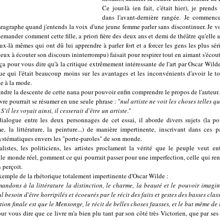
Ce jour-là (en fait, c'était hier), je prend
dans l'avant-dernière rangée. Je commence
ragraphe quand j'entends la voix d'une jeune femme parler sans discontinuer. Je vo
 demander comment cette fille, a priori fière des deux ans et demi de théâtre qu'elle a
eux-là mêmes qui ont dû lui apprendre à parler fort et a forcer les gens les plus sér
eux à écouter son discours ininterrompu) faisait pour respirer tout en aimant s'écout
 ça pour vous dire qu'à la critique extrêmement intéressante de l'art par Oscar Wild
ue qui l'était beaucoup moins sur les avantages et les inconvénients d'avoir le to
e à la mode.
tendre la descente de cette nana pour pouvoir enfin comprendre le propos de l'auteur.
ivre pourrait se résumer en une seule phrase : "
nul artiste ne voit les choses telles qu
 S'il les voyait ainsi, il cesserait d'être un artiste
."
ialogue entre les deux personnages de cet essai, il aborde divers sujets (la pol
e, la littérature, la peinture...) de manière impertinente, inscrivant dans ces p
ystématiques envers les "porte-paroles" de son monde.
listes, les politiciens, les artistes proclament la vérité que le peuple veut ent
le monde réel, gomment ce qui pourrait passer pour une imperfection, celle qui rend
n perçoit.
xemple de la rhétorique totalement impertinente d'Oscar Wilde :
andons à la littérature la distinction, le charme, la beauté et le pouvoir imagin
l besoin d'être horripilés et écoeurés par le récit des faits et gestes des basses clas
tion finale est que le Mensonge, le récit de belles choses fausses, et le but même de l
ur vous dire que ce livre m'a bien plu tant par son côté très Victorien, que par se