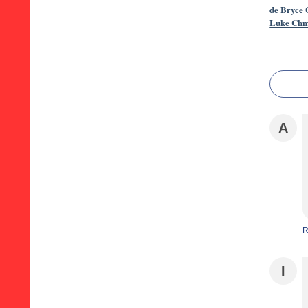
de Bryce 
Luke Chm
A
R
I