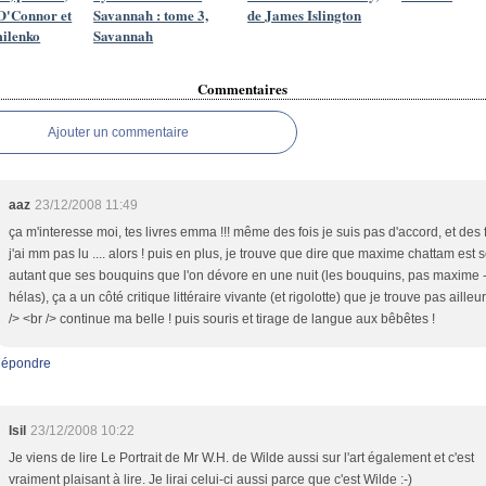
O'Connor et
Savannah : tome 3,
de James Islington
ilenko
Savannah
Commentaires
Ajouter un commentaire
aaz
23/12/2008 11:49
ça m'interesse moi, tes livres emma !!! même des fois je suis pas d'accord, et des f
j'ai mm pas lu .... alors ! puis en plus, je trouve que dire que maxime chattam est s
autant que ses bouquins que l'on dévore en une nuit (les bouquins, pas maxime 
hélas), ça a un côté critique littéraire vivante (et rigolotte) que je trouve pas ailleu
/> <br /> continue ma belle ! puis souris et tirage de langue aux bêbêtes !
épondre
Isil
23/12/2008 10:22
Je viens de lire Le Portrait de Mr W.H. de Wilde aussi sur l'art également et c'est
vraiment plaisant à lire. Je lirai celui-ci aussi parce que c'est Wilde :-)