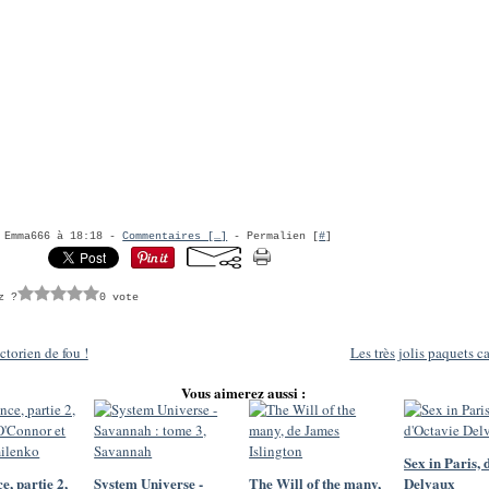
r Emma666 à 18:18 -
Commentaires [
…
]
- Permalien [
#
]
z ?
0 vote
ctorien de fou !
Les très jolis paquets c
Vous aimerez aussi :
Sex in Paris, 
e, partie 2,
System Universe -
The Will of the many,
Delvaux