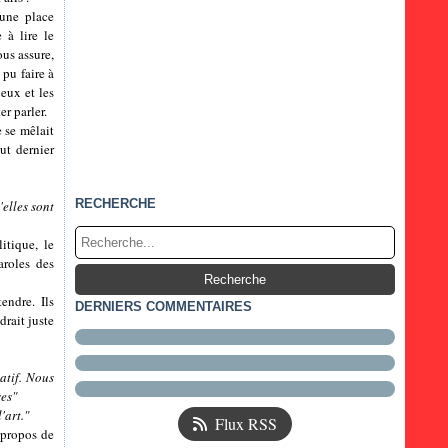
s une place
 à lire le
us assure,
 pu faire à
ieux et les
er parler.
e se mêlait
ut dernier
RECHERCHE
'elles sont
itique, le
aroles des
endre. Ils
DERNIERS COMMENTAIRES
rait juste
atif. Nous
ses"
'art."
Flux RSS
s propos de