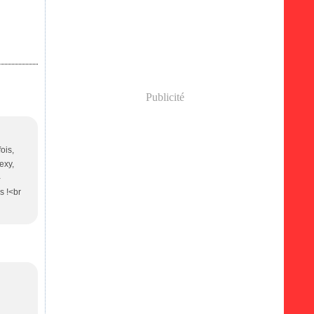
Publicité
ois,
exy,
-
rs !<br