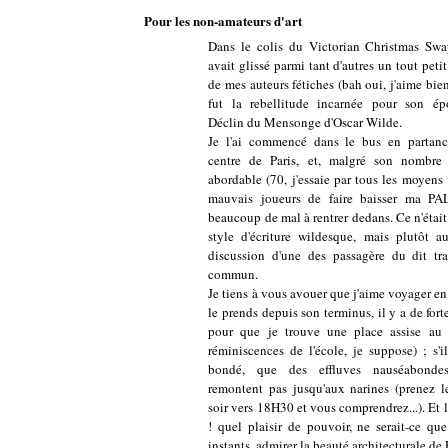
Pour les non-amateurs d'art
Dans le colis du Victorian Christmas Sw
avait glissé parmi tant d'autres un tout petit
de mes auteurs fétiches (bah oui, j'aime bie
fut la rebellitude incarnée pour son ép
Déclin du Mensonge d'Oscar Wilde.
Je l'ai commencé dans le bus en partanc
centre de Paris, et, malgré son nombre
abordable (70, j'essaie par tous les moyens 
mauvais joueurs de faire baisser ma PAL
beaucoup de mal à rentrer dedans. Ce n'était
style d'écriture wildesque, mais plutôt a
discussion d'une des passagère du dit tr
commun.
Je tiens à vous avouer que j'aime voyager en 
le prends depuis son terminus, il y a de for
pour que je trouve une place assise au 
réminiscences de l'école, je suppose) ; s'il
bondé, que des effluves nauséabond
remontent pas jusqu'aux narines (prenez
soir vers 18H30 et vous comprendrez...). Et l
! quel plaisir de pouvoir, ne serait-ce qu
instants, admirer la beauté architecturale de P