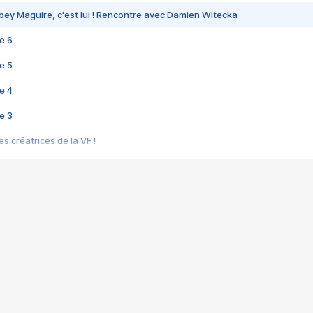
bey Maguire, c'est lui ! Rencontre avec Damien Witecka
e 6
e 5
e 4
e 3
s créatrices de la VF !
e 2
e 1
e Mektoub My Love arrive enfin ! Rencontre avec Shaïn Boumedine et Sal
i : après Toni en famille
elle réalise le bouleversant Dites lui que je l'aime
ais ! Rencontre autour de Vie privée de Rebecca Zlotowski