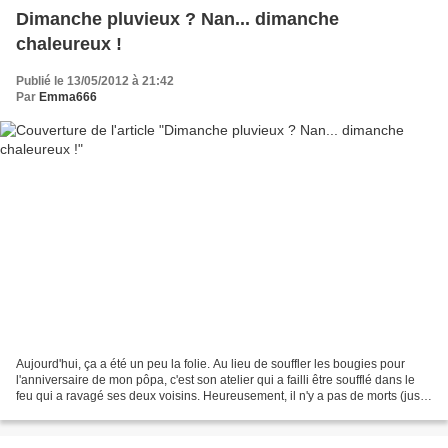
Dimanche pluvieux ? Nan... dimanche
chaleureux !
Publié le 13/05/2012 à 21:42
Par
Emma666
Aujourd'hui, ça a été un peu la folie. Au lieu de souffler les bougies pour
l'anniversaire de mon pôpa, c'est son atelier qui a failli être soufflé dans le
feu qui a ravagé ses deux voisins. Heureusement, il n'y a pas de morts (juste
une légère intoxication...