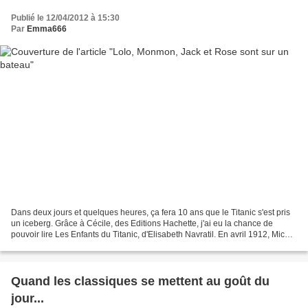
Publié le 12/04/2012 à 15:30
Par
Emma666
Dans deux jours et quelques heures, ça fera 10 ans que le Titanic s'est pris
un iceberg. Grâce à Cécile, des Editions Hachette, j'ai eu la chance de
pouvoir lire Les Enfants du Titanic, d'Elisabeth Navratil. En avril 1912, Michel
embarque ses deux fils,...
Quand les classiques se mettent au goût du
jour...