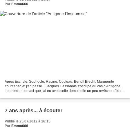
Par
Emma666
Après Eschyle, Sophocle, Racine, Cocteau, Bertolt Brecht, Marguerite
Yourcenar, et j'en passe... Jacques Cassabois s'occupe du cas d'Antigone.
Le premier contact que j'ai eu avec cette demoiselle un peu revêche, c'était
au tout début du collège. Non,...
7 ans après... à écouter
Publié le 25/07/2012 à 16:15
Par
Emma666