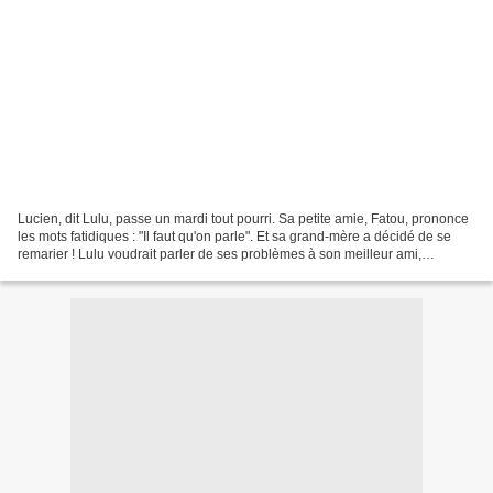
Lucien, dit Lulu, passe un mardi tout pourri. Sa petite amie, Fatou, prononce
les mots fatidiques : "Il faut qu'on parle". Et sa grand-mère a décidé de se
remarier ! Lulu voudrait parler de ses problèmes à son meilleur ami,
Croûton, mais celui-ci ne fait...