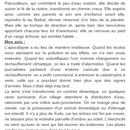
Patrouilleurs, qui contrôlent le peu d’eau restant, elle décide de
suivre le lit de la rivière, transformé en chemin creux. Elle espère
ainsi, comme ses parents et son ami d’enfance avant elle,
rejoindre le lac Baïkal, dernier réservoir d’or bleu de la planète.
Mais elle se trompe de direction et, après bien des rencontres
apportant chacune leur lot d’aventures, elle se retrouve au pied
d’un cargo échoué, qui semble habité…
Mon avis :
L'apocalypse a eu lieu de manière insidieuse. Quand les écolos
nous alertaient sur la pollution et ses effets, on n'a rien voulu
entendre. Quand les scientifiques l'ont nommé changement ou
réchauffement climatique, on les a traité d'alarmistes. Quand les
journalistes parlaient d'une énième canicule due à ce
réchauffement, on a enfin commencé à entrevoir la catastrophe à
venir, celle qui a pourtant donné bien plus que des signes
d'arrivée. Mais c'était déjà trop tard...
La terre s'est transformée en contrée désertique, où quelques
rares survivants d'un village attendent la distribution d'eau,
rationnée par une milice auto-proclamée. On ne mange plus de
viande, car la possession d'un animal domestique ou d'élevage
est interdit. Il n'y a plus de fruits, car les arbres ont fini par crever,
ne laissant plus la moindre parcelle d'ombre au soleil. L'électricité
ne vient qu'avec le vent qui fait tourner les éoliennes. Les pluies