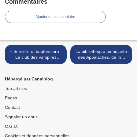
Commentaires
Ajouter un commentaire
< Sorcière et boutonnière -
La bibliothèque ambulante
Le club des vampires
des Appalaches, de Kim
tricoteurs 2, de Nancy
Michele Richardson >
Warren
Hébergé par Canalblog
Top articles
Pages
Contact
Signaler un abus
C.G.U.
Cookies et données personnelles