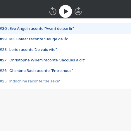
#30 : Eve Angeli raconte "Avant de partir"
#29 : MC Solaar raconte "Bouge de là"
28 : Lorie raconte "Je vais vite"
#27 : Christophe Willem raconte "Jacques a dit"
#26 : Chimène Badi raconte "Entre nous"
#25 : Indochine raconte "3e sexe"
#24 : Zaho raconte "C'est chelou"
#23 : Patrick Bruel raconte "Au café des délices"
#22 : Kyo raconte "Le chemin"
#21 : Nolwenn Leroy raconte "Cassé"