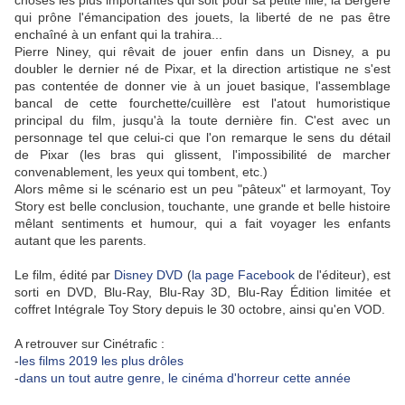
choses les plus importantes qui soit pour sa petite fille, la Bergère
qui prône l'émancipation des jouets, la liberté de ne pas être
enchaîné à un enfant qui la trahira...
Pierre Niney, qui rêvait de jouer enfin dans un Disney, a pu
doubler le dernier né de Pixar, et la direction artistique ne s'est
pas contentée de donner vie à un jouet basique, l'assemblage
bancal de cette fourchette/cuillère est l'atout humoristique
principal du film, jusqu'à la toute dernière fin. C'est avec un
personnage tel que celui-ci que l'on remarque le sens du détail
de Pixar (les bras qui glissent, l'impossibilité de marcher
convenablement, les yeux qui tombent, etc.)
Alors même si le scénario est un peu "pâteux" et larmoyant, Toy
Story est belle conclusion, touchante, une grande et belle histoire
mêlant sentiments et humour, qui a fait voyager les enfants
autant que les parents.
Le film, édité par
Disney DVD
(
la page Facebook
de l'éditeur), est
sorti en DVD, Blu-Ray, Blu-Ray 3D, Blu-Ray Édition limitée et
coffret Intégrale Toy Story depuis le 30 octobre, ainsi qu'en VOD.
A retrouver sur Cinétrafic :
-
les films 2019 les plus drôles
-
dans un tout autre genre, le cinéma d'horreur cette année