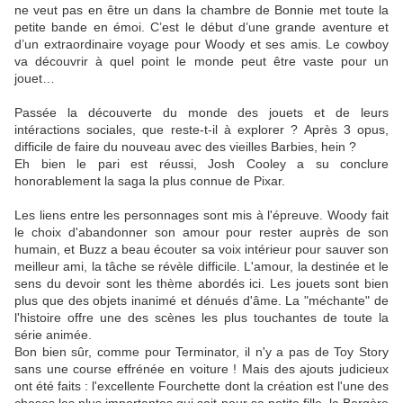
ne veut pas en être un dans la chambre de Bonnie met toute la
petite bande en émoi. C’est le début d’une grande aventure et
d’un extraordinaire voyage pour Woody et ses amis. Le cowboy
va découvrir à quel point le monde peut être vaste pour un
jouet…
Passée la découverte du monde des jouets et de leurs
intéractions sociales, que reste-t-il à explorer ? Après 3 opus,
difficile de faire du nouveau avec des vieilles Barbies, hein ?
Eh bien le pari est réussi, Josh Cooley a su conclure
honorablement la saga la plus connue de Pixar.
Les liens entre les personnages sont mis à l'épreuve. Woody fait
le choix d'abandonner son amour pour rester auprès de son
humain, et Buzz a beau écouter sa voix intérieur pour sauver son
meilleur ami, la tâche se révèle difficile. L'amour, la destinée et le
sens du devoir sont les thème abordés ici. Les jouets sont bien
plus que des objets inanimé et dénués d'âme. La "méchante" de
l'histoire offre une des scènes les plus touchantes de toute la
série animée.
Bon bien sûr, comme pour Terminator, il n'y a pas de Toy Story
sans une course effrénée en voiture ! Mais des ajouts judicieux
ont été faits : l'excellente Fourchette dont la création est l'une des