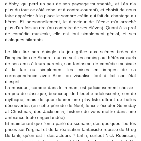
d'Abby, qui perd un peu de son paysage tourmenté,, et Léa n'a
plus du tout ce côté rebel et à contre-courant), et choisit de nous
faire apprécier à la place le sombre crétin qui fait du chantage au
héros. Et personnellement, le directeur de l'école m'a arraché
plus d'un fois un rire (au contraire de ses élèves). Quant à la prof
de comédie musicale, elle est tout simplement génial, et ses
dialogues hilarants.
Le film tire son épingle du jeu grâce aux scènes tirées de
l'imagination de Simon : que ce soit les coming-out hétérosexuels
de ses amis à leurs parents, son fantasme de comédie musicale
à la fac ou simplement les mises en images de sa
correspondance avec Blue, on visualise tout à fait son état
d'esprit.
La musique, comme dans le roman, est judicieusement choisie :
un peu de classique, beaucoup de bleuette adolescente, rien de
mythique, mais de quoi donner une play-liste offrant de belles
découvertes (en cette période de Noël, foncez écouter Someday
at Christmas, des Jackson 5, histoire de vous mettre dans une
ambiance toute enguirlandée).
Et maintenant que l'on a parlé du scénario, des quelques libertés
prises sur l'orginal et de la réalisation fantaisiste réussie de Greg
Berlanti, qu'en est-il des acteurs ? Enfin, surtout Nick Robinson,