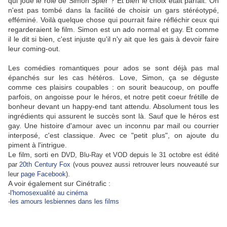
qui joue le rôle de Simon Spier ? Et bien le choix était parfait. On
n'est pas tombé dans la facilité de choisir un gars stéréotypé,
efféminé. Voilà quelque chose qui pourrait faire réfléchir ceux qui
regarderaient le film. Simon est un ado normal et gay. Et comme
il le dit si bien, c'est injuste qu'il n'y ait que les gais à devoir faire
leur coming-out.
Les comédies romantiques pour ados se sont déjà pas mal
épanchés sur les cas hétéros. Love, Simon, ça se déguste
comme ces plaisirs coupables : on sourit beaucoup, on pouffe
parfois, on angoisse pour le héros, et notre petit coeur frétille de
bonheur devant un happy-end tant attendu. Absolument tous les
ingrédients qui assurent le succès sont là. Sauf que le héros est
gay. Une histoire d'amour avec un inconnu par mail ou courrier
interposé, c'est classique. Avec ce "petit plus", on ajoute du
piment à l'intrigue.
Le film, sorti en
DVD, Blu-Ray et VOD depuis le 31 octobre est édité
par
20th Century Fox
(vous pouvez aussi retrouver leurs nouveauté sur
leur
page Facebook
).
A voir également sur Cinétrafic :
-
l'homosexualité au cinéma
-
les amours lesbiennes dans les films