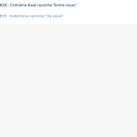
#26 : Chimène Badi raconte "Entre nous"
#25 : Indochine raconte "3e sexe"
#24 : Zaho raconte "C'est chelou"
#23 : Patrick Bruel raconte "Au café des délices"
#22 : Kyo raconte "Le chemin"
#21 : Nolwenn Leroy raconte "Cassé"
#20 : Patrick Hernandez raconte "Born to be alive"
#19 : Lorie raconte "Près de moi"
#18 : Michael Jones raconte "A nos actes manqués" (avec Jean-Jacque
#17 : Khaled raconte "Aïcha"
#16 : Corneille raconte "Parce qu'on vient de loin"
#15 : Indochine raconte "L'aventurier"