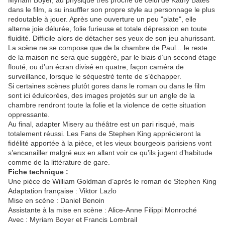
Myriam Boyer, au physique très proche de celui de Kathy Bates
dans le film, a su insuffler son propre style au personnage le plus
redoutable à jouer. Après une ouverture un peu "plate", elle
alterne joie délurée, folie furieuse et totale dépression en toute
fluidité. Difficile alors de détacher ses yeux de son jeu ahurissant.
La scène ne se compose que de la chambre de Paul... le reste
de la maison ne sera que suggéré, par le biais d’un second étage
flouté, ou d’un écran divisé en quatre, façon caméra de
surveillance, lorsque le séquestré tente de s’échapper.
Si certaines scènes plutôt gores dans le roman ou dans le film
sont ici édulcorées, des images projetés sur un angle de la
chambre rendront toute la folie et la violence de cette situation
oppressante.
Au final, adapter Misery au théâtre est un pari risqué, mais
totalement réussi. Les Fans de Stephen King apprécieront la
fidélité apportée à la pièce, et les vieux bourgeois parisiens vont
s’encanailler malgré eux en allant voir ce qu’ils jugent d’habitude
comme de la littérature de gare.
Fiche technique :
Une pièce de William Goldman d’après le roman de Stephen King
Adaptation française : Viktor Lazlo
Mise en scène : Daniel Benoin
Assistante à la mise en scène : Alice-Anne Filippi Monroché
Avec : Myriam Boyer et Francis Lombrail