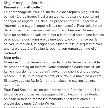
King, Misery au théâtre Hébertot.
Présentation officielle :
Le personnage de Paul, tel un double de Stephen King, est un
écrivain à gros tirage. Il est à un tournant de sa vie, souhaitant
changer de registre, de style, de propos et mettre un terme à
l’interminable saga à laquelle il doit son succès. Pour cela il vient
de terminer un roman où il fait mourir son héroïne : Misery.
Mais un accident de voiture le met à la merci d’Annie, une lectrice
psychopathe qui l’admire plus que tout. Elle commence par le
sauver, le recueillir, le soigner mais bientôt elle le séquestre avec
une rare cruauté et l’oblige à réécrire son roman comme elle
l’entend.
Mon avis :
Misery est probablement le roman le plus facilement adaptable
de Stephen King au théâtre. Deux comédiens (voire trois si l’on
fait le choix de montrer ce qu’il advient du shérif), une ou deux
pièces... un lit, un fauteuil roulant, et surtout, la machine à écrire.
Si le paysage est facile à mettre en place, le casting, lui, est
primordial.
Pour Paul Sheldon, si l’on peut reprocher à Francis Lombrail sa
tendance à surjouer les passages où il doit exprimer sa douleur,
on saluera tout de même les moments quasi-comiques où il
envoie des piques à Annie Wilkes.