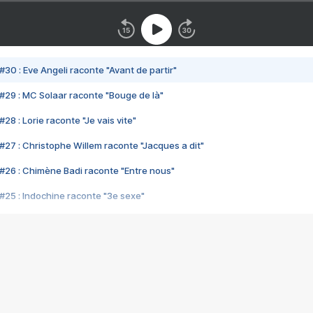
#30 : Eve Angeli raconte "Avant de partir"
#29 : MC Solaar raconte "Bouge de là"
28 : Lorie raconte "Je vais vite"
#27 : Christophe Willem raconte "Jacques a dit"
#26 : Chimène Badi raconte "Entre nous"
#25 : Indochine raconte "3e sexe"
#24 : Zaho raconte "C'est chelou"
#23 : Patrick Bruel raconte "Au café des délices"
#22 : Kyo raconte "Le chemin"
#21 : Nolwenn Leroy raconte "Cassé"