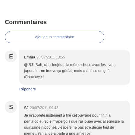
Commentaires
Ajouter un commentaire
E
Emma
20/07/2011 13:55
@ SJ : Bah, c'est toujours la même chose avec les livres
japonais : on trouve ça génial, mais ça laisse un goût
d'inachevé !
Répondre
S
SJ
20/07/2011 09:43
Je m'apprête justement à lire cet ouvrage pour finir la
pentalogie. (et je m'aperçois que j'ai loupé avec allégresse la
quinzaine nippone). J'espère ne pas être déçue tout de
même... j'en ai déjà parlé à une amie ! :-/