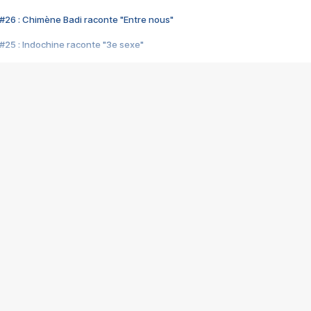
#26 : Chimène Badi raconte "Entre nous"
#25 : Indochine raconte "3e sexe"
#24 : Zaho raconte "C'est chelou"
#23 : Patrick Bruel raconte "Au café des délices"
#22 : Kyo raconte "Le chemin"
#21 : Nolwenn Leroy raconte "Cassé"
#20 : Patrick Hernandez raconte "Born to be alive"
#19 : Lorie raconte "Près de moi"
#18 : Michael Jones raconte "A nos actes manqués" (avec Jean-Jacque
#17 : Khaled raconte "Aïcha"
#16 : Corneille raconte "Parce qu'on vient de loin"
#15 : Indochine raconte "L'aventurier"