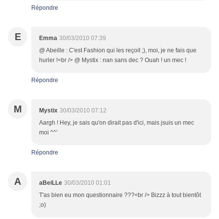
Répondre
E
Emma
30/03/2010 07:39
@ Abeille : C'est Fashion qui les reçoit ;), moi, je ne fais que
hurler !<br /> @ Mystix : nan sans dec ? Ouah ! un mec !
Répondre
M
Mystix
30/03/2010 07:12
Aargh ! Hey, je sais qu'on dirait pas d'ici, mais jsuis un mec
moi ^^'
Répondre
A
aBeiLLe
30/03/2010 01:01
T'as bien eu mon questionnaire ???<br /> Bizzz à tout bientôt
;o)