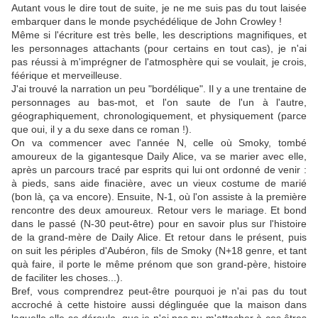
Autant vous le dire tout de suite, je ne me suis pas du tout laisée
embarquer dans le monde psychédélique de John Crowley !
Même si l'écriture est très belle, les descriptions magnifiques, et
les personnages attachants (pour certains en tout cas), je n'ai
pas réussi à m'imprégner de l'atmosphère qui se voulait, je crois,
féérique et merveilleuse.
J'ai trouvé la narration un peu "bordélique". Il y a une trentaine de
personnages au bas-mot, et l'on saute de l'un à l'autre,
géographiquement, chronologiquement, et physiquement (parce
que oui, il y a du sexe dans ce roman !).
On va commencer avec l'année N, celle où Smoky, tombé
amoureux de la gigantesque Daily Alice, va se marier avec elle,
après un parcours tracé par esprits qui lui ont ordonné de venir :
à pieds, sans aide finacière, avec un vieux costume de marié
(bon là, ça va encore). Ensuite, N-1, où l'on assiste à la première
rencontre des deux amoureux. Retour vers le mariage. Et bond
dans le passé (N-30 peut-être) pour en savoir plus sur l'histoire
de la grand-mère de Daily Alice. Et retour dans le présent, puis
on suit les périples d'Aubéron, fils de Smoky (N+18 genre, et tant
quà faire, il porte le même prénom que son grand-père, histoire
de faciliter les choses...).
Bref, vous comprendrez peut-être pourquoi je n'ai pas du tout
accroché à cette histoire aussi déglinguée que la maison dans