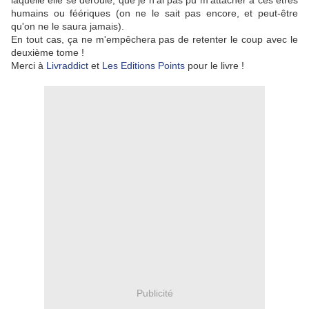
laquelle elle se déroule, que je n'ai pas pu m'attacher à ces êtres
humains ou féériques (on ne le sait pas encore, et peut-être
qu'on ne le saura jamais).
En tout cas, ça ne m'empêchera pas de retenter le coup avec le
deuxième tome !
Merci à
Livraddict
et
Les Editions Points
pour le livre !
Publicité