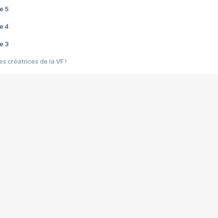
e 5
e 4
e 3
s créatrices de la VF !
e 2
e 1
e Mektoub My Love arrive enfin ! Rencontre avec Shaïn Boumedine et Sal
i : après Toni en famille
elle réalise le bouleversant Dites lui que je l'aime
ais ! Rencontre autour de Vie privée de Rebecca Zlotowski
 de Marguerite, Grave... Rencontre avec Ella Rumpf
 Les Rêveurs, un film intime sur la santé mentale