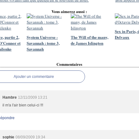
stons vivants tant que quelqu'un se souvient de nous.
Bon appétit bi
Vous aimerez aussi :
Sex in Paris, 
e, partie 2,
System Universe -
The Will of the many,
Delvaux
O'Connor et
Savannah : tome 3,
de James Islington
ilenko
Savannah
Commentaires
Ajouter un commentaire
Hambre
12/11/2009 13:21
il m'a l'air bien celui-ci !!!
épondre
sophie
08/09/2009 19:34