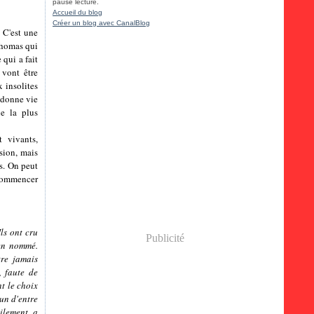
pause lecture.
Accueil du blog
Créer un blog avec CanalBlog
! C'est une
 Thomas qui
 qui a fait
 vont être
 insolites
redonne vie
ne la plus
 vivants,
ssion, mais
rs. On peut
ecommencer
Ils ont cru
Publicité
ien nommé.
tre jamais
, faute de
t le choix
cun d'entre
ilement, a