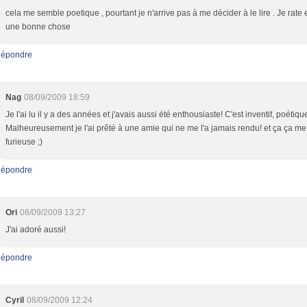
cela me semble poetique , pourtant je n'arrive pas à me décider à le lire . Je rate
une bonne chose
épondre
Nag
08/09/2009 18:59
Je l'ai lu il y a des années et j'avais aussi été enthousiaste! C'est inventif, poétique
Malheureusement je l'ai prêté à une amie qui ne me l'a jamais rendu! et ça ça me
furieuse ;)
épondre
Ori
08/09/2009 13:27
J'ai adoré aussi!
épondre
Cyril
08/09/2009 12:24