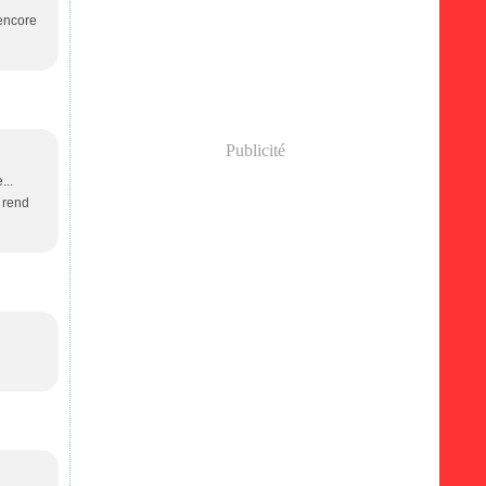
 encore
Publicité
...
 rend