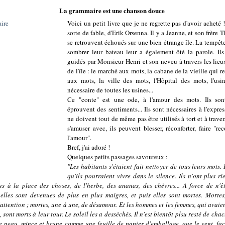
La grammaire est une chanson douce
Voici un petit livre que je ne regrette pas d'avoir acheté 
sorte de fable, d'Erik Orsenna. Il y a Jeanne, et son frère
se retrouvent échoués sur une bien étrange île. La tempête
sombrer leur bateau leur a également ôté la parole. Ils
guidés par Monsieur Henri et son neveu à travers les lieux
de l'île : le marché aux mots, la cabane de la vieille qui 
aux mots, la ville des mots, l'Hôpital des mots, l'usi
nécessaire de toutes les usines...
Ce "conte" est une ode, à l'amour des mots. Ils sont
éprouvent des sentiments... Ils sont nécessaires à l'expre
ne doivent tout de même pas être utilisés à tort et à trave
s'amuser avec, ils peuvent blesser, réconforter, faire "r
l'amour".
Bref, j'ai adoré !
Quelques petits passages savoureux :
"Les habitants s'étaient fait nettoyer de tous leurs mots. 
qu'ils pourraient vivre dans le silence. Ils n'ont plus r
us à la place des choses, de l'herbe, des ananas, des chèvres... A force de n'ê
 elles sont devenues de plus en plus maigres, et puis elles sont mortes. Mortes
attention ; mortes, une à une, de désamour. Et les hommes et les femmes, qui avaien
, sont morts à leur tour. Le soleil les a desséchés. Il n'est bientôt plsu resté de cha
e peau, mince et brune comme une feuille de papier d'emballage, que le vent, fac