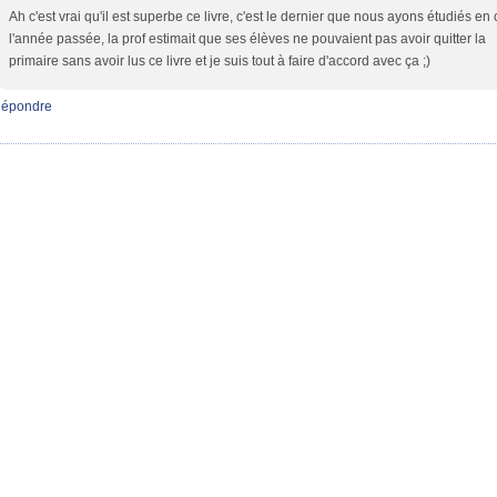
Ah c'est vrai qu'il est superbe ce livre, c'est le dernier que nous ayons étudiés en
l'année passée, la prof estimait que ses élèves ne pouvaient pas avoir quitter la
primaire sans avoir lus ce livre et je suis tout à faire d'accord avec ça ;)
épondre