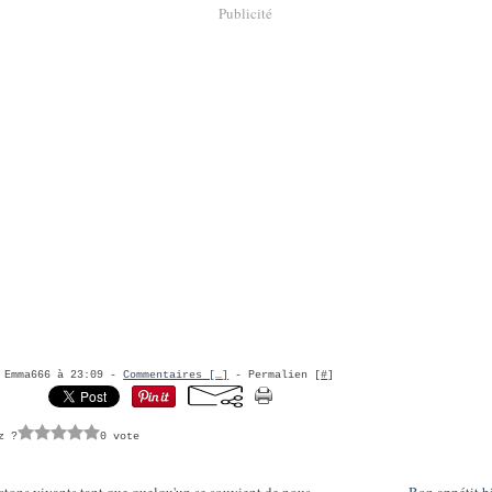
Publicité
r Emma666 à 23:09 -
Commentaires [
…
]
- Permalien [
#
]
z ?
0 vote