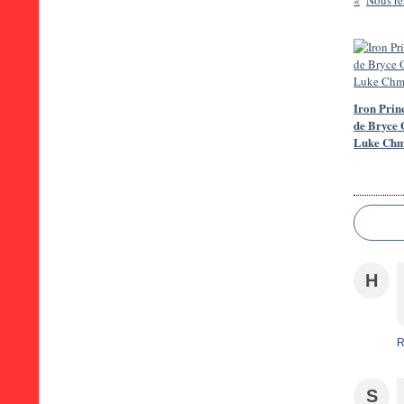
Nous re
Iron Princ
de Bryce 
Luke Chm
H
R
S