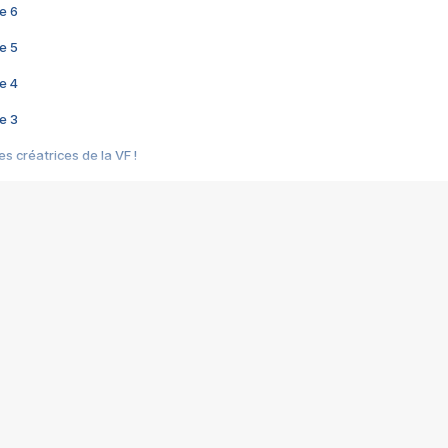
e 6
e 5
e 4
e 3
s créatrices de la VF !
e 2
e 1
e Mektoub My Love arrive enfin ! Rencontre avec Shaïn Boumedine et Sal
i : après Toni en famille
elle réalise le bouleversant Dites lui que je l'aime
ais ! Rencontre autour de Vie privée de Rebecca Zlotowski
 de Marguerite, Grave... Rencontre avec Ella Rumpf
 Les Rêveurs, un film intime sur la santé mentale