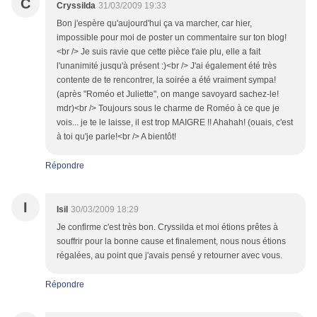
C
Cryssilda
31/03/2009 19:33
Bon j'espère qu'aujourd'hui ça va marcher, car hier,
impossible pour moi de poster un commentaire sur ton blog!
<br /> Je suis ravie que cette pièce t'aie plu, elle a fait
l'unanimité jusqu'à présent :)<br /> J'ai également été très
contente de te rencontrer, la soirée a été vraiment sympa!
(après "Roméo et Juliette", on mange savoyard sachez-le!
mdr)<br /> Toujours sous le charme de Roméo à ce que je
vois... je te le laisse, il est trop MAIGRE !! Ahahah! (ouais, c'est
à toi qu'je parle!<br /> A bientôt!
Répondre
I
Isil
30/03/2009 18:29
Je confirme c'est très bon. Cryssilda et moi étions prêtes à
souffrir pour la bonne cause et finalement, nous nous étions
régalées, au point que j'avais pensé y retourner avec vous.
Répondre