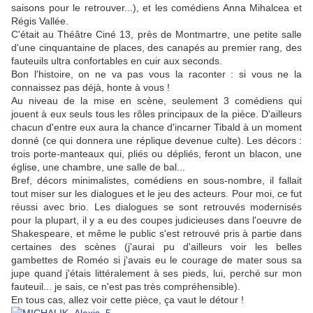
saisons pour le retrouver...), et les comédiens Anna Mihalcea et
Régis Vallée.
C'était au Théâtre Ciné 13, près de Montmartre, une petite salle
d'une cinquantaine de places, des canapés au premier rang, des
fauteuils ultra confortables en cuir aux seconds.
Bon l'histoire, on ne va pas vous la raconter : si vous ne la
connaissez pas déjà, honte à vous !
Au niveau de la mise en scène, seulement 3 comédiens qui
jouent à eux seuls tous les rôles principaux de la pièce. D'ailleurs
chacun d'entre eux aura la chance d'incarner Tibald à un moment
donné (ce qui donnera une réplique devenue culte). Les décors :
trois porte-manteaux qui, pliés ou dépliés, feront un blacon, une
église, une chambre, une salle de bal...
Bref, décors minimalistes, comédiens en sous-nombre, il fallait
tout miser sur les dialogues et le jeu des acteurs. Pour moi, ce fut
réussi avec brio. Les dialogues se sont retrouvés modernisés
pour la plupart, il y a eu des coupes judicieuses dans l'oeuvre de
Shakespeare, et même le public s'est retrouvé pris à partie dans
certaines des scènes (j'aurai pu d'ailleurs voir les belles
gambettes de Roméo si j'avais eu le courage de mater sous sa
jupe quand j'étais littéralement à ses pieds, lui, perché sur mon
fauteuil... je sais, ce n'est pas très compréhensible).
En tous cas, allez voir cette pièce, ça vaut le détour !